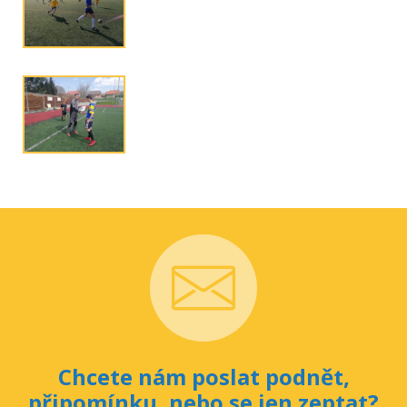
Chcete nám poslat podnět,
připomínku, nebo se jen zeptat?