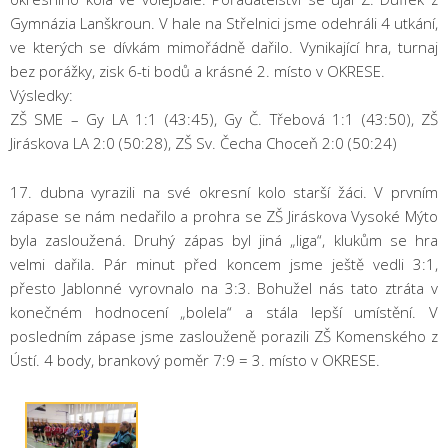
Gymnázia Lanškroun. V hale na Střelnici jsme odehráli 4 utkání,
ve kterých se dívkám mimořádně dařilo. Vynikající hra, turnaj
bez porážky, zisk 6-ti bodů a krásné 2. místo v OKRESE.
Výsledky:
ZŠ SME – Gy LA 1:1 (43:45), Gy Č. Třebová 1:1 (43:50), ZŠ
Jiráskova LA 2:0 (50:28), ZŠ Sv. Čecha Choceň 2:0 (50:24)
17. dubna vyrazili na své okresní kolo starší žáci. V prvním
zápase se nám nedařilo a prohra se ZŠ Jiráskova Vysoké Mýto
byla zasloužená. Druhý zápas byl jiná „liga“, klukům se hra
velmi dařila. Pár minut před koncem jsme ještě vedli 3:1,
přesto Jablonné vyrovnalo na 3:3. Bohužel nás tato ztráta v
konečném hodnocení „bolela“ a stála lepší umístění. V
posledním zápase jsme zaslouženě porazili ZŠ Komenského z
Ústí. 4 body, brankový poměr 7:9 = 3. místo v OKRESE.