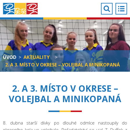
ÚVOD
>
AKTUALITY
>
2. A 3. MÍSTO V OKRESE – VOLEJBAL A MINIKOPANÁ
2. A 3. MÍSTO V OKRESE –
VOLEJBAL A MINIKOPANÁ
8. dubna starší dívky po dlouhé odmlce nastoupily do
okresního kola ve volejbale. Pořadatelství se ujal Z. Duffek z